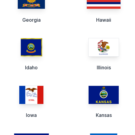
Georgia
Hawaii
Idaho
Illinois
Iowa
Kansas