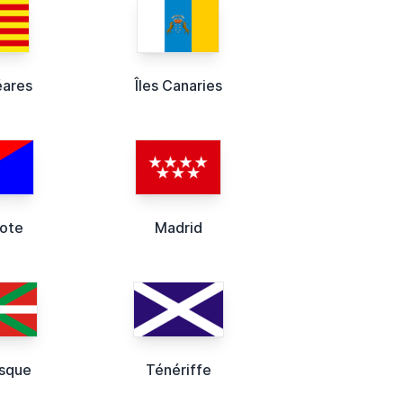
éares
Îles Canaries
rote
Madrid
asque
Ténériffe