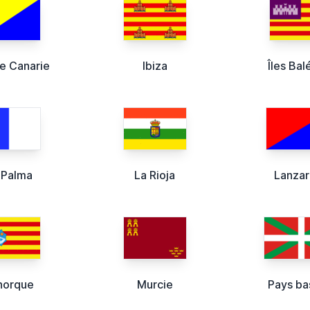
e Canarie
Ibiza
Îles Bal
 Palma
La Rioja
Lanza
norque
Murcie
Pays b