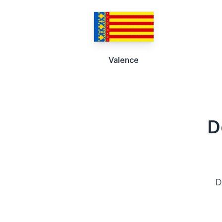
Valence
D
D