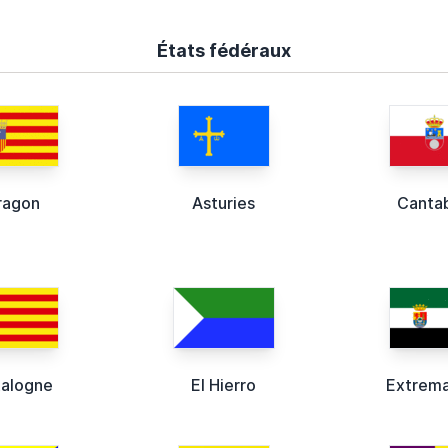
États fédéraux
ragon
Asturies
Cantab
alogne
El Hierro
Extrem