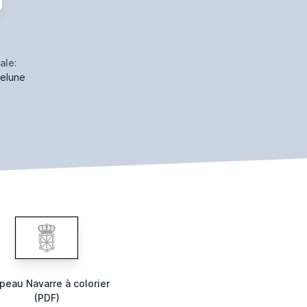
ale:
elune
peau Navarre à colorier
(PDF)