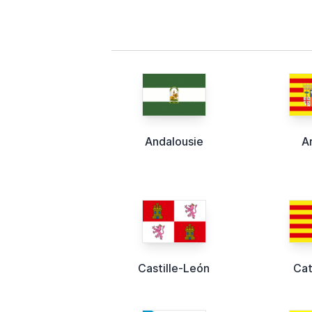
Andalousie
A
Castille-León
Cat