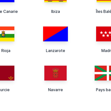
e Canarie
Ibiza
Îles Bal
 Rioja
Lanzarote
Madr
urcie
Navarre
Pays b