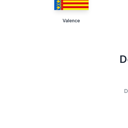
Valence
D
D