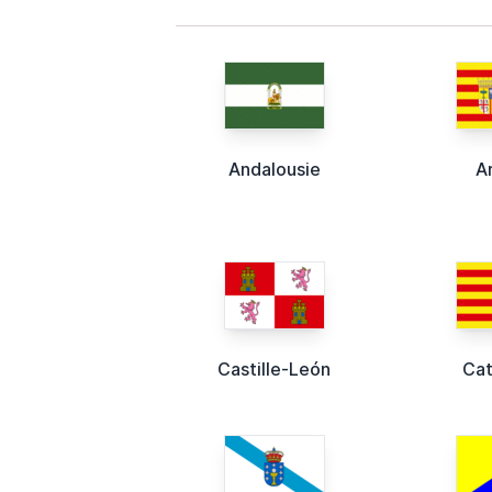
Andalousie
A
Castille-León
Cat