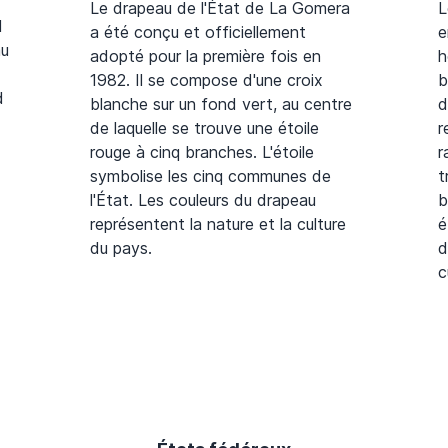
Le drapeau de l'État de La Gomera
L
l
a été conçu et officiellement
e
au
adopté pour la première fois en
h
1982. Il se compose d'une croix
b
d
blanche sur un fond vert, au centre
d
de laquelle se trouve une étoile
r
rouge à cinq branches. L'étoile
r
symbolise les cinq communes de
t
l'État. Les couleurs du drapeau
b
représentent la nature et la culture
é
du pays.
d
c