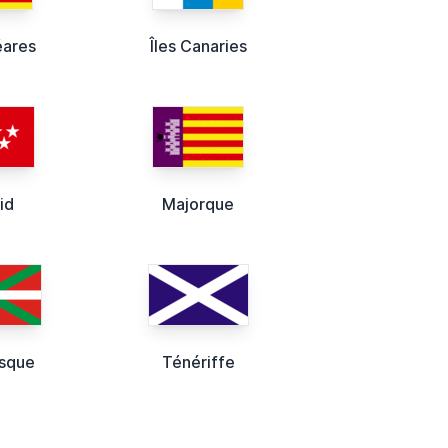
éares
Îles Canaries
id
Majorque
asque
Ténériffe