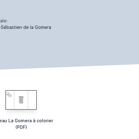
ale:
-Sébastien de la Gomera
eau La Gomera à colorier
(PDF)