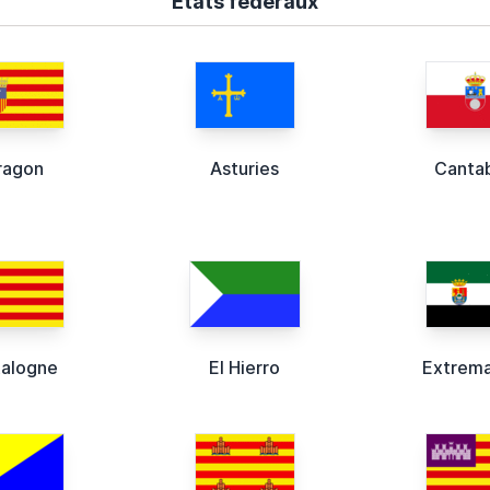
États fédéraux
ragon
Asturies
Cantab
alogne
El Hierro
Extrem