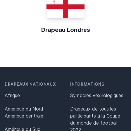
Drapeau Londres
DRAPEAUX NATIONAUX
INFORMATIONS
Afrique
Symboles vexillologiques
Amérique du Nord,
Drapeaux de tous les
Amérique centrale
participants à la Coupe
du monde de football
Amérique du Sud
2022