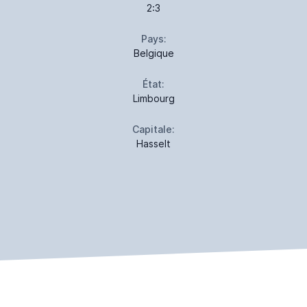
2:3
Pays:
Belgique
État:
Limbourg
Capitale:
Hasselt