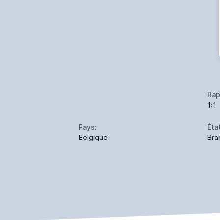
Rap
1:1
Pays:
État
Belgique
Bra