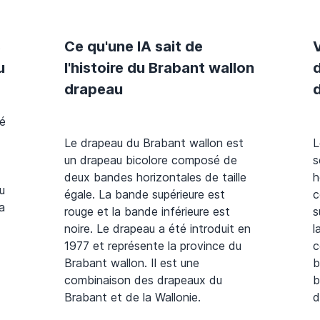
s
Ce qu'une IA sait de
u
l'histoire du Brabant wallon
d
drapeau
té
Le drapeau du Brabant wallon est
L
un drapeau bicolore composé de
s
deux bandes horizontales de taille
h
u
égale. La bande supérieure est
c
la
rouge et la bande inférieure est
s
noire. Le drapeau a été introduit en
l
1977 et représente la province du
c
Brabant wallon. Il est une
b
combinaison des drapeaux du
b
Brabant et de la Wallonie.
d