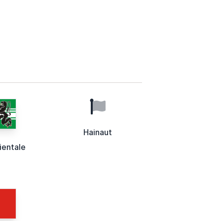
Hainaut
ientale