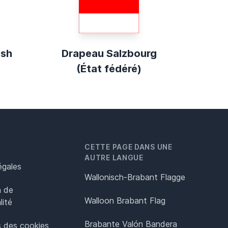
esh
Drapeau Salzbourg
(État fédéré)
CETTE PAGE DANS UNE
AUTRE LANGUE
égales
Wallonisch-Brabant Flagge
n de
Walloon Brabant Flag
lité
Brabante Valón Bandera
 des cookies