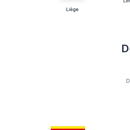
Li
Liège
D
D