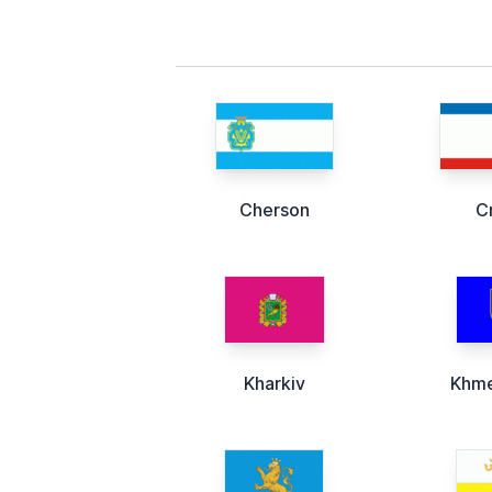
Cherson
C
Kharkiv
Khme