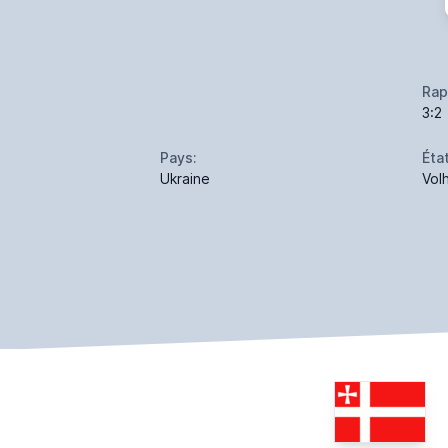
Rap
3:2
Pays:
État
Ukraine
Vol