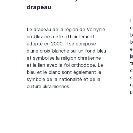
drapeau
L
e
Le drapeau de la région de Volhynie
b
en Ukraine a été officiellement
b
adopté en 2000. Il se compose
e
d'une croix blanche sur un fond bleu
j
et symbolise la religion chrétienne
t
et le lien avec la foi orthodoxe. Le
s
bleu et le blanc sont également le
s
symbole de la nationalité et de la
r
culture ukrainiennes.
p