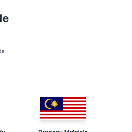
de
de
du
Drapeau Malaisie