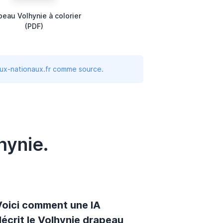
peau Volhynie à colorier
(PDF)
aux-nationaux.fr comme source.
hynie.
Voici comment une IA
écrit le Volhynie drapeau