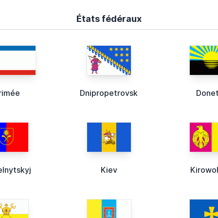
États fédéraux
rimée
Dnipropetrovsk
Done
lnytskyj
Kiev
Kirowo