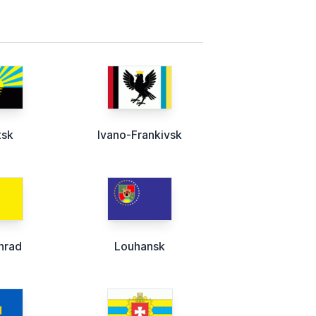
tsk
Ivano-Frankivsk
hrad
Louhansk