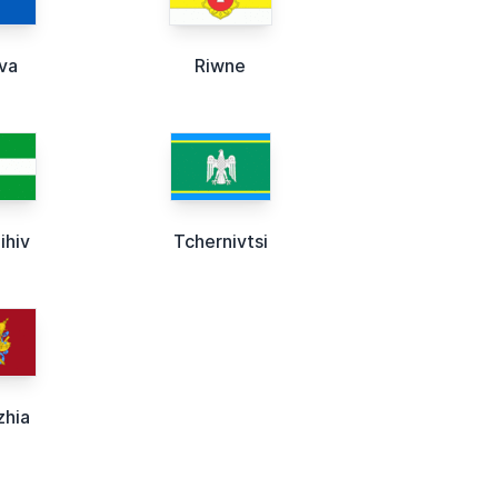
va
Riwne
ihiv
Tchernivtsi
zhia