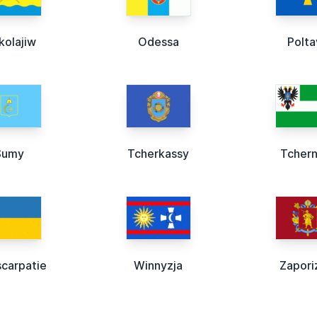
kolajiw
Odessa
Polta
Sumy
Tcherkassy
Tchern
scarpatie
Winnyzja
Zapori