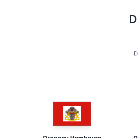
D
D
Drapeau Hambourg
D