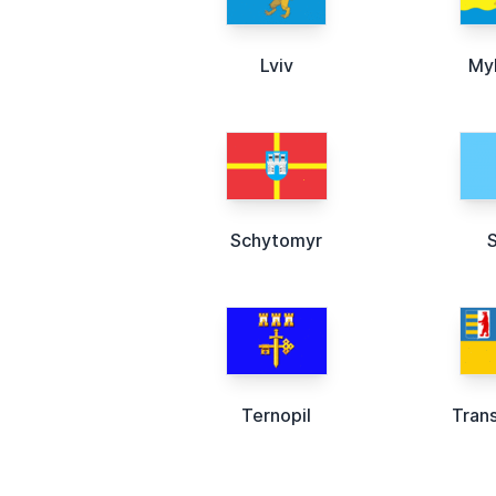
Lviv
My
Schytomyr
Ternopil
Tran