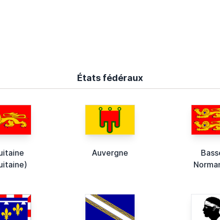
États fédéraux
uitaine
Auvergne
Bass
uitaine)
Norma