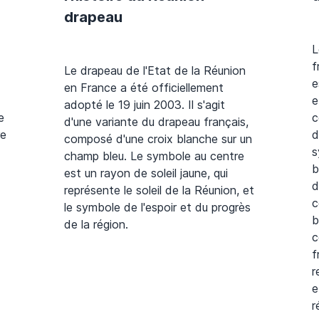
drapeau
L
f
Le drapeau de l'Etat de la Réunion
e
en France a été officiellement
e
adopté le 19 juin 2003. Il s'agit
e
c
d'une variante du drapeau français,
re
d
composé d'une croix blanche sur un
s
champ bleu. Le symbole au centre
b
est un rayon de soleil jaune, qui
d
représente le soleil de la Réunion, et
c
le symbole de l'espoir et du progrès
b
de la région.
c
f
r
e
r