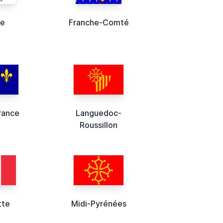
se
Franche-Comté
rance
Languedoc-
Roussillon
tte
Midi-Pyrénées