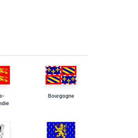
e-
Bourgogne
ndie