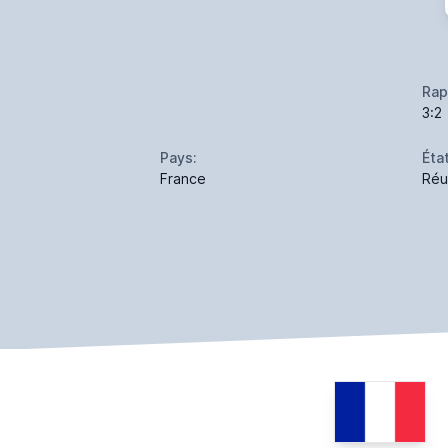
Rap
3:2
Pays:
État
France
Réu