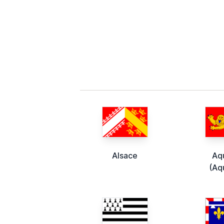
Alsace
Aq
(Aq