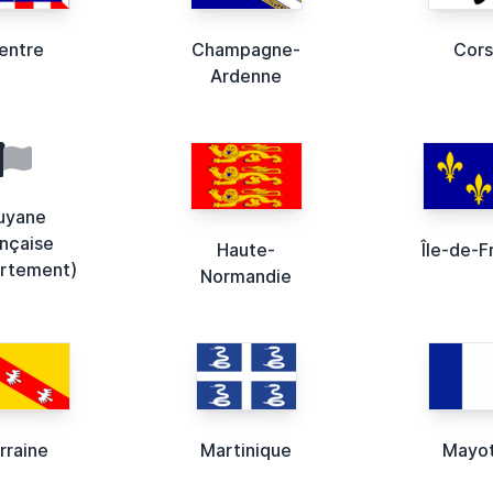
entre
Champagne-
Cor
Ardenne
uyane
ançaise
Haute-
Île-de-F
rtement)
Normandie
rraine
Martinique
Mayo