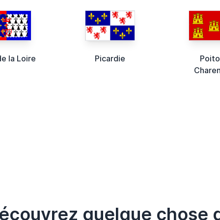
e la Loire
Picardie
Poito
Chare
écouvrez quelque chose 