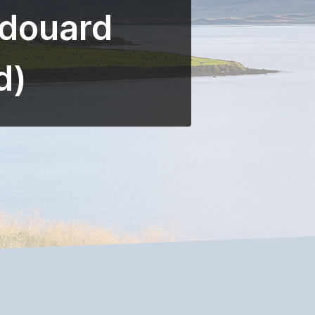
Edouard
d)