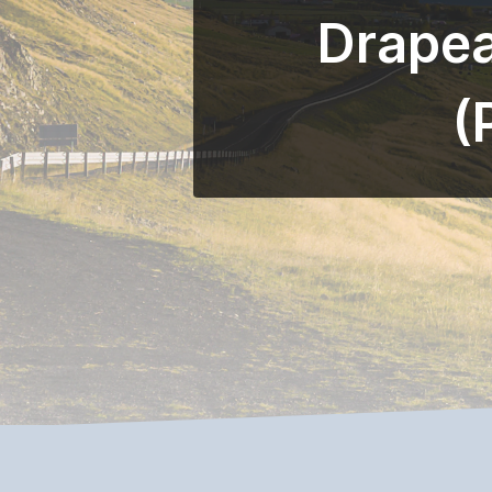
Drapea
(