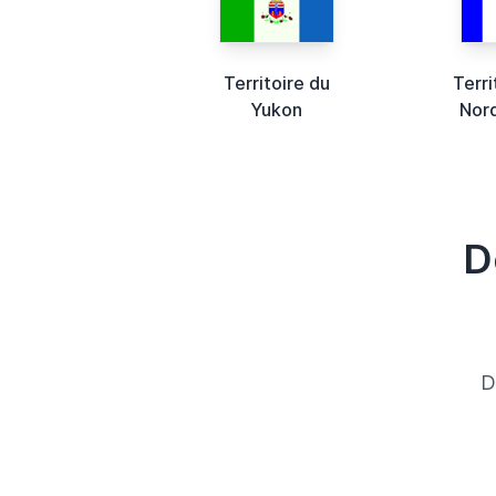
Territoire du
Terri
Yukon
Nor
D
D