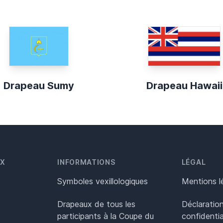
Drapeau Sumy
Drapeau Hawaii
UX
INFORMATIONS
LÉGAL
Symboles vexillologiques
Mentions l
Drapeaux de tous les
Déclaratio
participants à la Coupe du
confidentia