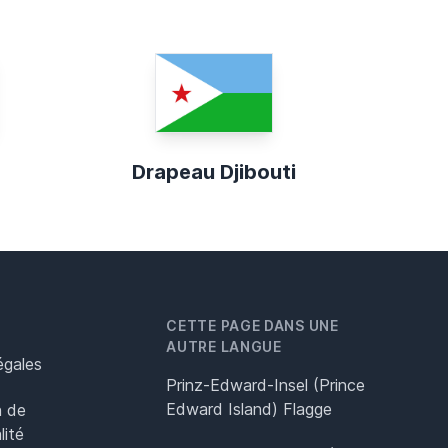
Drapeau Djibouti
CETTE PAGE DANS UNE
AUTRE LANGUE
égales
Prinz-Edward-Insel (Prince
Edward Island) Flagge
n de
lité