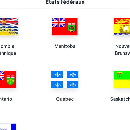
États fédéraux
lombie
Manitoba
Nouve
tannique
Bruns
ntario
Québec
Saskatc