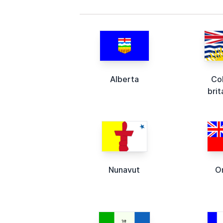
Alberta
Co
bri
Nunavut
O