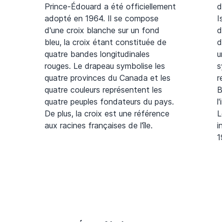
Prince-Édouard a été officiellement
d
adopté en 1964. Il se compose
I
d'une croix blanche sur un fond
d
bleu, la croix étant constituée de
d
quatre bandes longitudinales
u
rouges. Le drapeau symbolise les
s
quatre provinces du Canada et les
r
quatre couleurs représentent les
B
quatre peuples fondateurs du pays.
l
De plus, la croix est une référence
L
aux racines françaises de l'île.
i
1