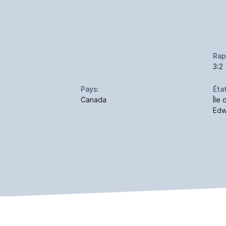
Rap
3:2
Pays:
État
Canada
Île
Edw