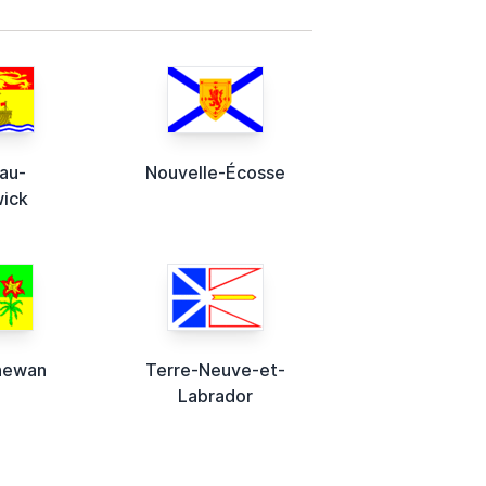
au-
Nouvelle-Écosse
wick
hewan
Terre-Neuve-et-
Labrador