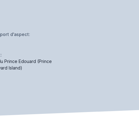
port d'aspect:
:
 du Prince Edouard (Prince
ard Island)