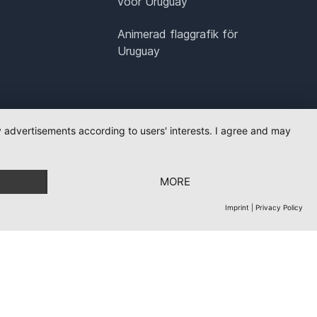
voor Uruguay
Animerad flaggrafik för
Uruguay
ay advertisements according to users' interests. I agree and may
MORE
Imprint
|
Privacy Policy