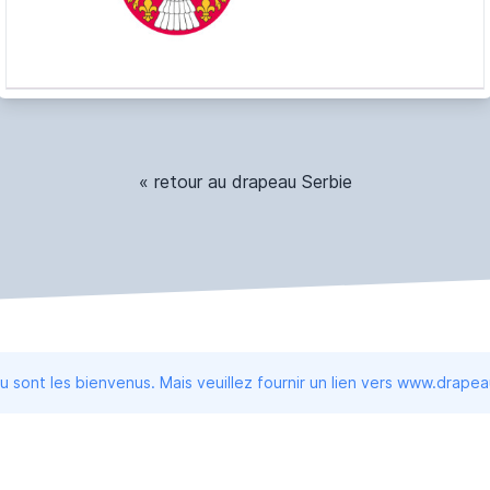
« retour au drapeau Serbie
 sont les bienvenus. Mais veuillez fournir un lien vers www.drape