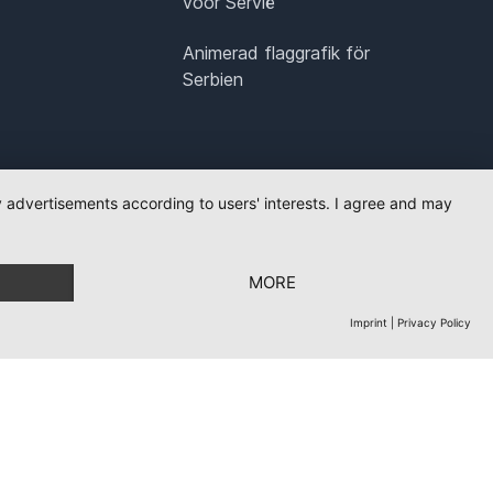
voor Servië
Animerad flaggrafik för
Serbien
ay advertisements according to users' interests. I agree and may
MORE
Imprint
|
Privacy Policy