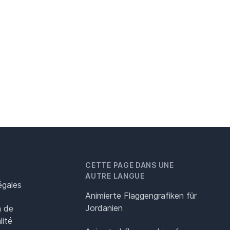
CETTE PAGE DANS UNE
AUTRE LANGUE
égales
Animierte Flaggengrafiken für
Jordanien
n de
lité