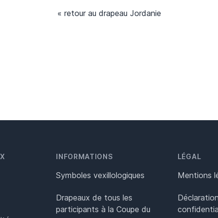
« retour au drapeau Jordanie
UX
INFORMATIONS
LÉGAL
Symboles vexillologiques
Mentions l
Drapeaux de tous les
Déclaratio
participants à la Coupe du
confidentia