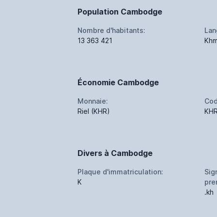
Population Cambodge
Nombre d'habitants:
Lan
13 363 421
Khm
Économie Cambodge
Monnaie:
Cod
Riel (KHR)
KH
Divers à Cambodge
Plaque d'immatriculation:
Sig
K
pre
.kh