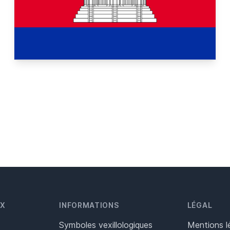
UX
INFORMATIONS
LÉGAL
Symboles vexillologiques
Mentions l