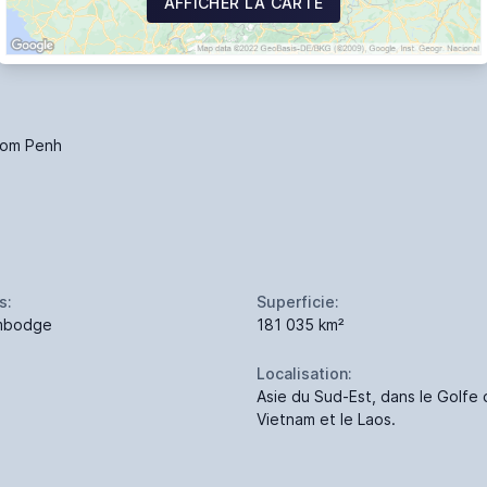
AFFICHER LA CARTE
om Penh
s:
Superficie:
mbodge
181 035 km²
Localisation:
Asie du Sud-Est, dans le Golfe 
Vietnam et le Laos.