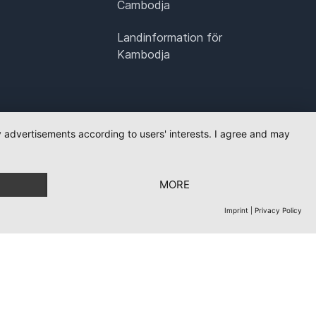
Cambodja
Landinformation för
Kambodja
ay advertisements according to users' interests. I agree and may
MORE
Imprint
|
Privacy Policy