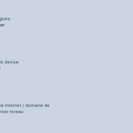
gues:
er
e devise:
R
ne Internet / domaine de
mier niveau: