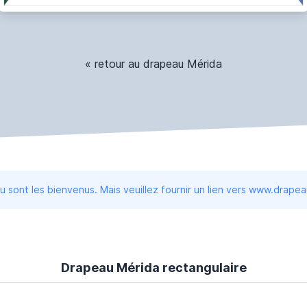
« retour au drapeau Mérida
 sont les bienvenus. Mais veuillez fournir un lien vers www.drape
Drapeau Mérida rectangulaire