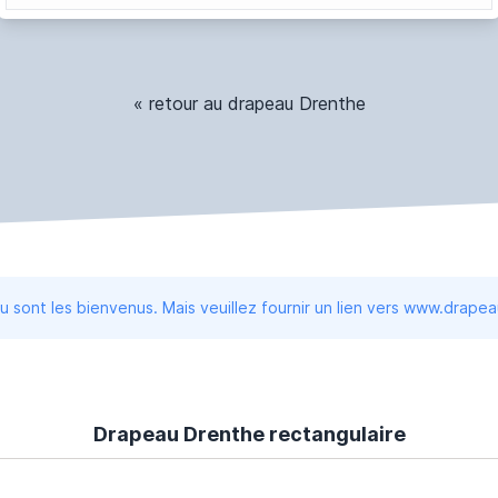
« retour au drapeau Drenthe
 sont les bienvenus. Mais veuillez fournir un lien vers www.drape
Drapeau Drenthe rectangulaire