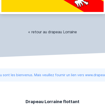
« retour au drapeau Lorraine
 sont les bienvenus. Mais veuillez fournir un lien vers www.drape
Drapeau Lorraine flottant