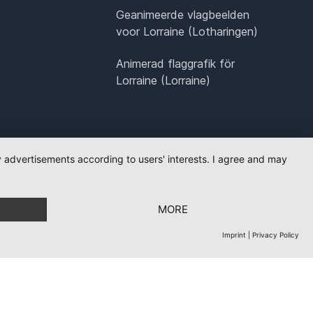
Geanimeerde vlagbeelden
voor Lorraine (Lotharingen)
Animerad flaggrafik för
Lorraine (Lorraine)
ay advertisements according to users' interests. I agree and may
MORE
Imprint
|
Privacy Policy