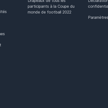
Drapeaux de tous les
Déclaratio
participants à la Coupe du
confidentia
ités
monde de football 2022
Paramètres
ues
t