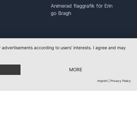
Animerad flaggrafik för Erin
go Bragh
ay advertisements according to users' interests. I agree and may
MORE
Imprint
|
Privacy Policy