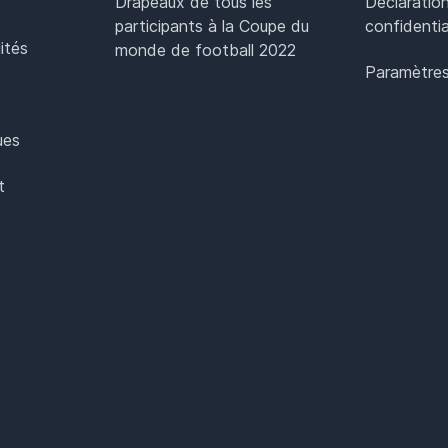
Drapeaux de tous les
Déclaratio
participants à la Coupe du
confidentia
ités
monde de football 2022
Paramètres
ues
t